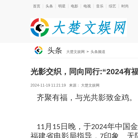
首页
头条
明星
电影
电视
音乐
综艺
时尚
头条
大楚文娱网
>
头条频道
光影交织，同向同行:“2024
2024-11-19 11:21:19
来源：
大楚文娱网
齐聚有福，与光共影致金鸡。
11月15日晚，于2024年中
福建省电影局指导，
7印象、无