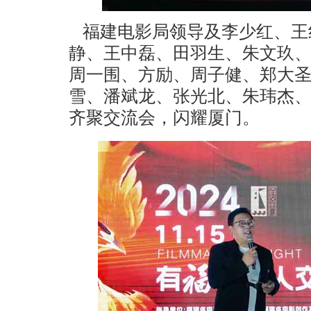
福建电影局领导及李少红、王
静、王中磊、田羽生、朱文玖
周一围、方励、周子健、郑大
雪、潘斌龙、张光北、朱玮杰
齐聚交流会，闪耀厦门。