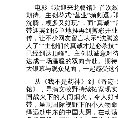
电影《欢迎来龙餐馆》首次
期待。主创花式“营业”频频逗乐
沈腾，梗多又好玩”，而“真诚”
带迎宾到传单地推再到剪彩开业
传，让不少网友留言表示“沈腾
人了”“主创们的真诚才是必杀技
已经到达顶峰”。主创以诚意对
达成一场温暖的双向奔赴。期待
大银幕与观众见面，一起感受这
从《我不是药神》到《奇迹
馆》，导演文牧野持续拓宽现实
国战火下的人间烟火，令人好
带，呈现国际视野下的小人物命
绎远赴中东的中国大厨，在动荡