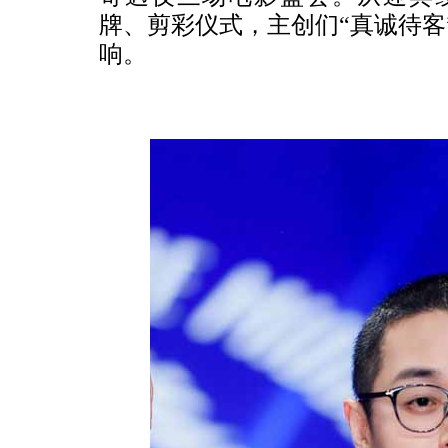
牌、剪彩仪式，主创们“真诚待客
响。