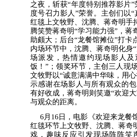
之夜，斩获“年度特别推荐影片”
度号召力影人”荣誉。主创们以“
红毯上文牧野、沈腾、蒋奇明手持
腾笑赞蒋奇明“学习能力强”，蒋
助颇大；后台“龙餐馆摊位”打卡
内场环节中，沈腾、蒋奇明化身“
场派发，热情邀约现场影人及
饭！”；领奖环节，主创三人现场
文牧野以“诚意满满中华味，用心
示感谢在场影人与所有观众的包
有好收成
，
蒋奇明则笑邀“欢迎大
与观众的距离。
6月16日，电影《欢迎来龙餐
红毯环节上文牧野、沈腾、蒋奇明
戏，趣味反应引发现场阵阵笑