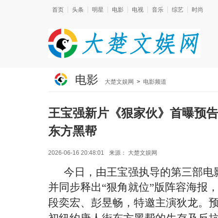
首页
头条
明星
电影
电视
音乐
综艺
时尚
电影
大楚文娱网
>
电影频道
王宝强新片《狠家伙》首曝预告
东方黑帮
2026-06-16 20:48:01
来源：
大楚文娱网
今日，由王宝强执导的第三部电
并同步释出
“狠角就位”版阵容海报
段奕宏、彭昱畅，特邀主演狄龙
。