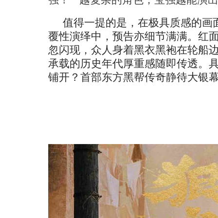
值得一提的是，在极具质感的画
覆性演绎中，预告亦细节满满。红
忽闪现
，众人身着黑衣黑袍在轮船
承载的历史年代厚重感随即传透。
铺开？首部东方黑帮传奇静待大银