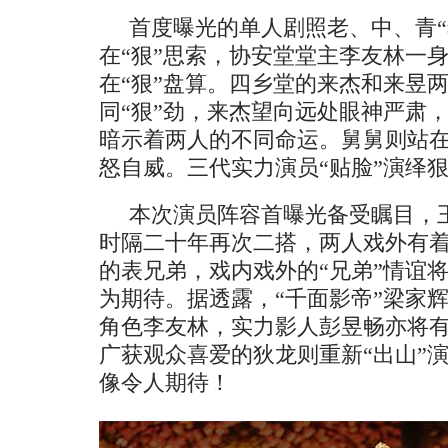
首度曝光的单人剧照
老、中、青
“
在
“狠”思索，协安堂堂主
李友林一
在
“狠”盘算。四乡堂的
来杰和来昱
同
“狠”劲，
来杰望向远处
眼神严肃
暗示着两人的不同命运
。舅舅
则
站
怒自威
。三代实力演员
“
贴脸
”
演绎
本次演员阵容首曝光备受瞩目，
时隔二十年再次二搭，两人戏外有
的表兄弟，戏内戏外的
“兄弟”情谊
为期待。据透露，“千面影帝”梁家
角色李友林，实力影人彭昱畅亦将
广获观众喜爱的狄龙则重新“出山”
像令人期待！