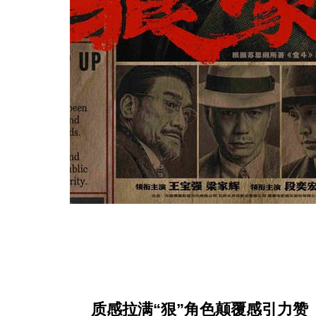
质感拉满
“
狠
”
角色颠覆感引力赞