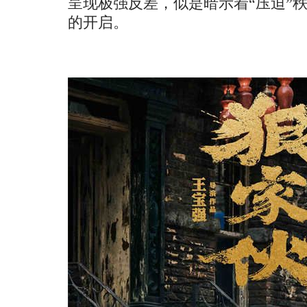
呈现极强反差
，似
是暗示着
“
压迫
”
的开启。