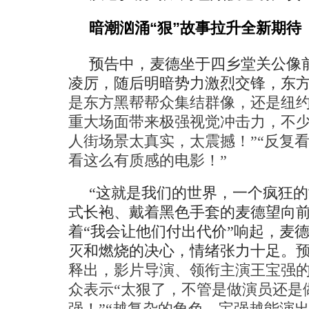
暗潮汹涌
“
狠
”
故事拉升全新期待
预告中，
麦德坐于四乡堂关公像
凌厉
，随后
明暗势力激烈交锋，东
是东方黑帮
帮众
集结
群像，还是纽
重大场面带来极强视觉冲击力，不
人街场景太
真实，太震撼
！
”“反复
看这么有质感的电影！”
“这就是我们的世界，一个疯狂的
式长袍、戴着黑色手套的麦德望向
着“我会让他们付出代价”响起，麦
灭和燃烧的决心，情绪张力十足。
释出，影片导演、领衔主演王宝强
众表示
“太狠了，不管是做演员还是
强！”“越复杂的角色，宝强越能演