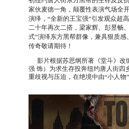
初纽约唐人街东方黑帮的生存及反
家伙麦德一角，颠覆性表演气场全
演绎，
“全新的王宝强”引发观众超
二十年再次二搭，梁家辉、彭昱畅
式”演绎东方黑帮群像，兼具狠质感
传奇敬请期待！
影片根据苏思纲所著《堂斗》改
强
饰）为求生存投奔纽约唐人街四
重歧视与压迫，在绝境中由
“小人物