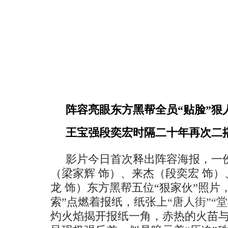
阵容亮眼东方黑帮全员
“贴脸”
狠
王宝强段奕宏时隔二十年
再次
二
影片今日首次释出阵容
海报
，一
（梁家辉
饰）、来杰（段奕宏
饰）
龙
饰）东方黑帮五位
“狠家伙”照片
索”点燃着报纸，纸张上
“唐人街”“
灼火焰
揭开
报纸
一角，
赤热的火苗